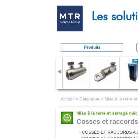
M
Les solu
e
c
a
t
Produits
r
a
c
t
i
o
Accueil
>
Catalogue
>
Mise à la terre 
n
Mise à la terre et serrage mé
Cosses et raccords
COSSES ET RACCORDS A S