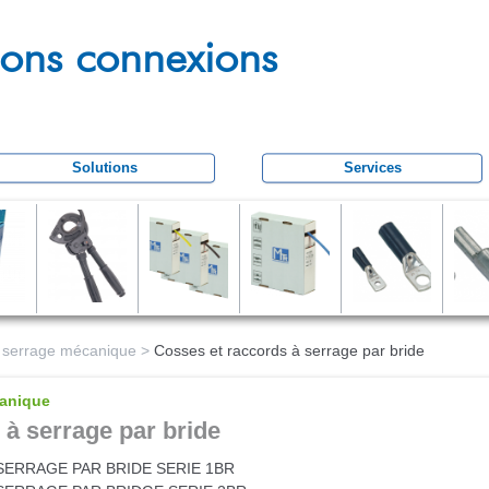
Aller
au
tions connexions
contenu
principal
Solutions
Services
et serrage mécanique
>
Cosses et raccords à serrage par bride
canique
 à serrage par bride
ERRAGE PAR BRIDE SERIE 1BR