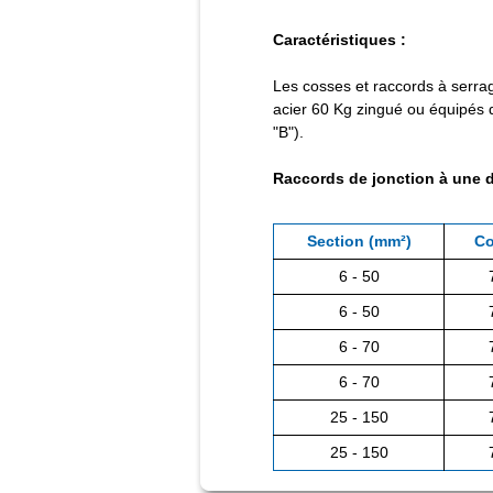
Caractéristiques :
Les cosses et raccords à serrage
acier 60 Kg zingué ou équipés d’
"B").
Raccords de jonction à une d
Section (mm²)
Co
6 - 50
6 - 50
6 - 70
6 - 70
25 - 150
25 - 150