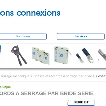
Aller
au
tions connexions
contenu
principal
Solutions
Services
et serrage mécanique
>
Cosses et raccords à serrage par bride
>
Cosses
canique
ORDS A SERRAGE PAR BRIDE SERIE
SERIE BT