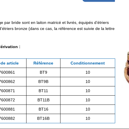
 par bride sont en laiton matricé et livrés, équipés d’étriers
étriers bronze (dans ce cas, la référence est suivie de la lettre
érivation :
de article
Référence
Conditionnement
7600861
BT9
10
7600862
BT9B
10
7600871
BT11
10
7600872
BT11B
10
7600881
BT16
10
7600882
BT16B
10