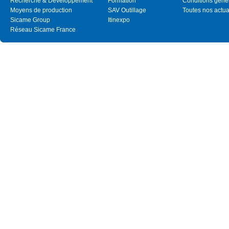
Recherche & Développement
Formation
Conditions géné
Moyens de production
SAV Outillage
Toutes nos actua
Sicame Group
Itinexpo
Réseau Sicame France