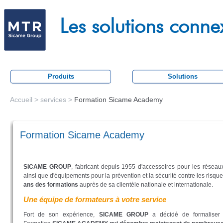
Aller
M
au
Les solutions conne
e
conten
c
principa
a
t
Produits
Solutions
r
a
Accueil
>
services
>
Formation Sicame Academy
Vous
c
êtes
t
Formation Sicame Academy
ici
i
o
SICAME GROUP
, fabricant depuis 1955 d'accessoires pour les réseaux
n
ainsi que d'équipements pour la prévention et la sécurité contre les risqu
ans des formations
auprès de sa clientèle nationale et internationale.
Une équipe de formateurs à votre service
Fort de son expérience,
SICAME GROUP
a décidé de formaliser 