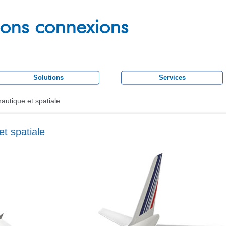
Aller
au
tions connexions
contenu
principal
Solutions
Services
autique et spatiale
t spatiale