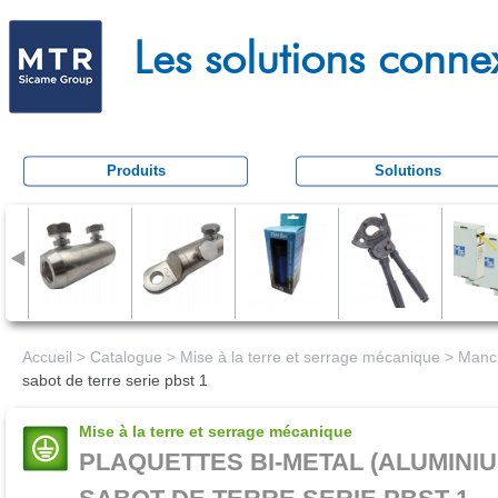
Aller
M
au
Les solutions conne
e
conten
c
principa
a
t
Produits
Solutions
r
a
c
t
i
o
Accueil
>
Catalogue
>
Mise à la terre et serrage mécanique
>
Manch
sabot de terre serie pbst 1
n
Mise à la terre et serrage mécanique
PLAQUETTES BI-METAL (ALUMINI