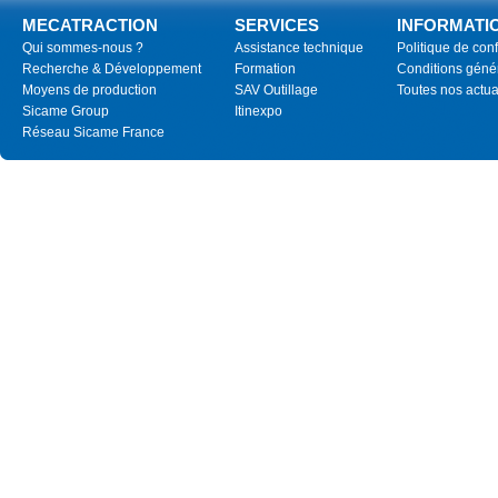
MECATRACTION
SERVICES
INFORMATI
Qui sommes-nous ?
Assistance technique
Politique de conf
Recherche & Développement
Formation
Conditions géné
Moyens de production
SAV Outillage
Toutes nos actua
Sicame Group
Itinexpo
Réseau Sicame France