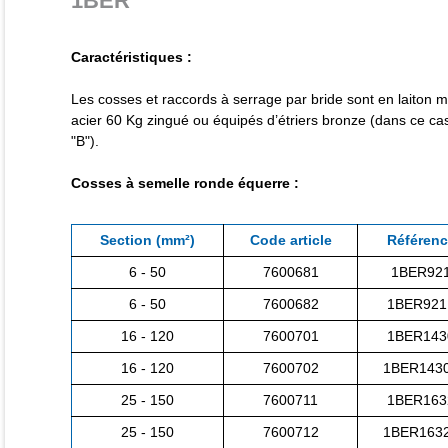
1BER
Caractéristiques :
Les cosses et raccords à serrage par bride sont en laiton mat
acier 60 Kg zingué ou équipés d’étriers bronze (dans ce cas, 
"B").
Cosses à semelle ronde équerre :
Section (mm²)
Code article
Référenc
6 - 50
7600681
1BER92
6 - 50
7600682
1BER921
16 - 120
7600701
1BER143
16 - 120
7600702
1BER143
25 - 150
7600711
1BER163
25 - 150
7600712
1BER163