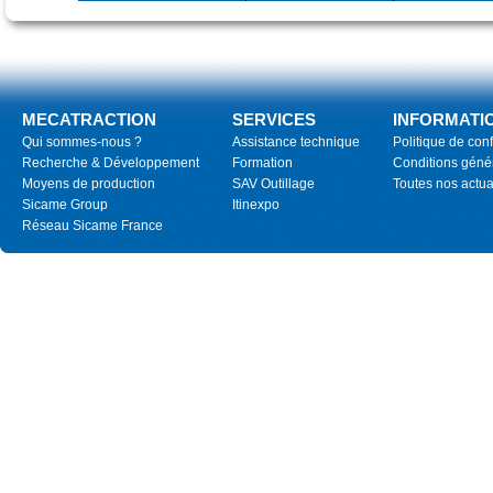
MECATRACTION
SERVICES
INFORMATI
Qui sommes-nous ?
Assistance technique
Politique de conf
Recherche & Développement
Formation
Conditions géné
Moyens de production
SAV Outillage
Toutes nos actua
Sicame Group
Itinexpo
Réseau Sicame France