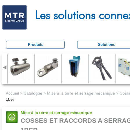
Aller
M
au
Les solutions conne
e
conten
c
principa
a
t
Produits
Solutions
r
a
c
t
i
o
Accueil
>
Catalogue
>
Mise à la terre et serrage mécanique
>
Cosse
1ber
n
Mise à la terre et serrage mécanique
COSSES ET RACCORDS A SERRAG