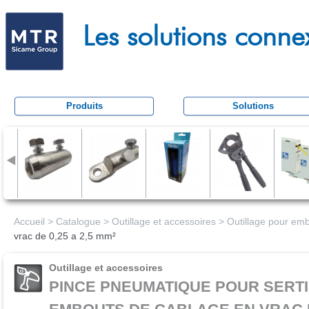
Aller
M
au
Les solutions conne
e
conten
c
principa
a
t
Produits
Solutions
r
a
c
t
i
o
Accueil
>
Catalogue
>
Outillage et accessoires
>
Outillage pour em
vrac de 0,25 a 2,5 mm²
n
Outillage et accessoires
PINCE PNEUMATIQUE POUR SERT