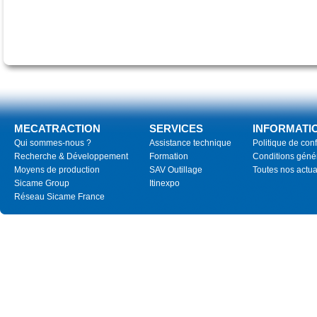
MECATRACTION
SERVICES
INFORMATI
Qui sommes-nous ?
Assistance technique
Politique de conf
Recherche & Développement
Formation
Conditions géné
Moyens de production
SAV Outillage
Toutes nos actua
Sicame Group
Itinexpo
Réseau Sicame France