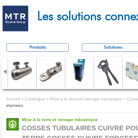
Aller
M
au
Les solutions conne
e
conten
c
principa
a
t
Produits
Solutions
r
a
c
t
i
o
Accueil
>
Catalogue
>
Mise à la terre et serrage mécanique
>
Cosse
etamees
n
Mise à la terre et serrage mécanique
COSSES TUBULAIRES CUIVRE PO