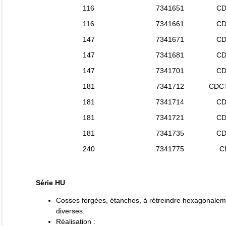
116
7341651
CD
116
7341661
CD
147
7341671
CD
147
7341681
CD
147
7341701
CD
181
7341712
CDCT
181
7341714
CD
181
7341721
CD
181
7341735
CD
240
7341775
C
Série HU
Cosses forgées, étanches, à rétreindre hexagonalem
diverses.
Réalisation :