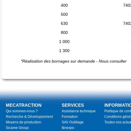
400
740
500
630
740
800
1 000
1 300
*Réalisation des bornages sur demande - Nous consulter
MECATRACTION
SERVICES
INFORMATI
Qui sommes-nous ?
Assistance technique
Politique de conf
Recherche & Développement
Formation
Conditions géné
Moyens de production
SAV Outillage
Toutes nos actua
Sicame Group
Itinexpo