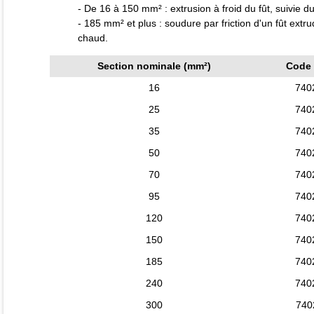
- De 16 à 150 mm² : extrusion à froid du fût, suivie d
- 185 mm² et plus : soudure par friction d'un fût extr
chaud.
Section nominale (mm²)
Code 
16
740
25
740
35
740
50
740
70
740
95
740
120
740
150
740
185
740
240
740
300
740