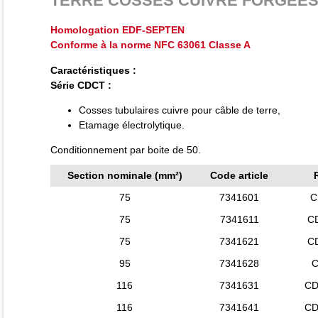
TERRE COSSES CUIVRE FORGEE
Homologation EDF-SEPTEN
Conforme à la norme NFC 63061 Classe A
Caractéristiques :
Série CDCT :
Cosses tubulaires cuivre pour câble de terre,
Etamage électrolytique.
Conditionnement par boite de 50.
Section nominale (mm²)
Code article
75
7341601
C
75
7341611
C
75
7341621
C
95
7341628
C
116
7341631
CD
116
7341641
CD