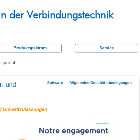
Skip
to
in der Verbindungstechnik
main
content
Produktspektrum
Service
ltportal
Software
Allgemeine Geschäftsbedingungen
t- und
und Umweltzulassungen