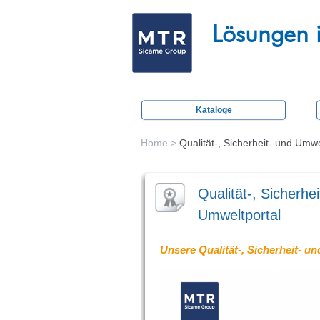
M
Lösungen 
e
c
a
t
Kataloge
r
a
Home
>
Qualität-, Sicherheit- und Umwe
You
c
are
t
Qualität-, Sicherhei
here
i
Umweltportal
o
n
Unsere Qualität-, Sicherheit- 