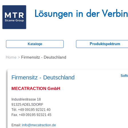
Skip
M
to
Lösungen in der Verbi
e
main
c
content
a
t
Produktspektrum
Kataloge
r
a
Home
>
Firmensitz - Deutschland
You
c
are
t
Soft
Firmensitz - Deutschland
here
i
MECATRACTION GmbH
o
n
Industriestrasse 18
91325 ADELSDORF
Tél. +49 09195 92321 40
Fax. +49 09195 92321 45
Email:
info@mecatraction.de