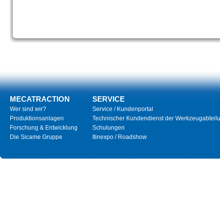
MECATRACTION
SERVICE
Wer sind wir?
Service / Kundenportal
Produktionsanlagen
Technischer Kundendienst der Werkzeugabteil
Forschung & Entwicklung
Schulungen
Die Sicame Gruppe
Itinexpo / Roadshow