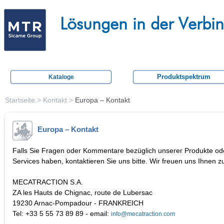
Skip
M
to
Lösungen in der Verbi
e
main
c
content
a
t
Produktspektrum
Kataloge
r
a
Startseite
> Kontakt >
Europa – Kontakt
c
Europa – Kontakt
t
i
Falls Sie Fragen oder Kommentare bezüglich unserer Produkte od
o
Services haben, kontaktieren Sie uns bitte. Wir freuen uns Ihnen z
n
MECATRACTION S.A.
ZA les Hauts de Chignac, route de Lubersac
19230 Arnac-Pompadour - FRANKREICH
Tel: +33 5 55 73 89 89 - email:
info@mecatraction.com